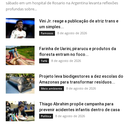
sábado em um hospital de Rosario na Argentina levanta reflexões
profundas sobre...
Vini Jr. reage a publicação de atriz trans e
um simples...
8 de agosto de 2026
Famosos
Farinha de Uarini, pirarucu e produtos da
floresta entram no foco...
8 de agosto de 2026
Tefé
Projeto leva biodigestores a dez escolas do
Amazonas para transformar resíduos...
8 de agosto de 2026
Meio ambiente
Thiago Abrahim propõe campanha para
prevenir acidentes infantis dentro de casa
8 de agosto de 2026
Política