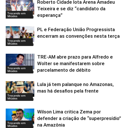
Roberto Cidade lota Arena Amadeu
Teixeira e se diz “candidato da
Trocando em
esperança”
Miúdos
PL e Federação União Progressista
encerram as convenções nesta terça
Trocando em
Miúdos
TRE-AM abre prazo para Alfredo e
Wolter se manifestarem sobre
Trocando em
parcelamento de débito
Miúdos
Lula já tem palanque no Amazonas,
mas há desafios pela frente
Trocando em
Miúdos
Wilson Lima critica Zema por
defender a criação de “superpresídio”
Trocando em
na Amazônia
Miúdos