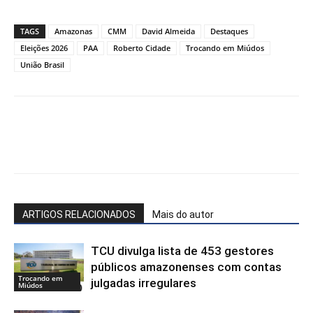
TAGS
Amazonas
CMM
David Almeida
Destaques
Eleições 2026
PAA
Roberto Cidade
Trocando em Miúdos
União Brasil
Facebook
WhatsApp
X
Te
ARTIGOS RELACIONADOS
Mais do autor
TCU divulga lista de 453 gestores
públicos amazonenses com contas
Trocando em
julgadas irregulares
Miúdos