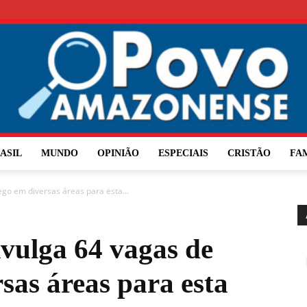
ASIL
MUNDO
OPINIÃO
ESPECIAIS
CRISTÃO
FA
O
o em diversas áreas para esta...
vulga 64 vagas de
Povo
sas áreas para esta