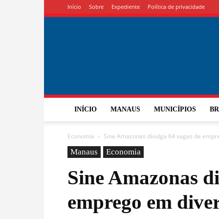
Início
Sobre
Expediente
Política de privacidade
INÍCIO
MANAUS
MUNICÍPIOS
BR
Economia
Sine Amazonas divulga 64 vagas de empreg
Manaus
Economia
Sine Amazonas di
emprego em diver