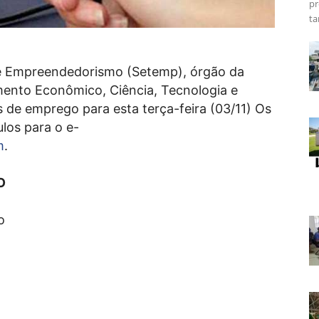
pr
ta
 e Empreendedorismo (Setemp), órgão da
mento Econômico, Ciência, Tecnologia e
s de emprego para esta terça-feira (03/11) Os
los para o e-
m
.
O
o