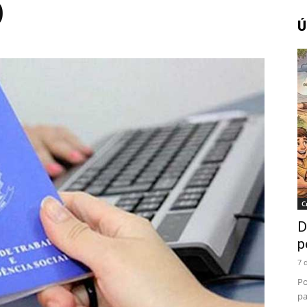
)
Ú
Amazonense
C
D
p
7 
Po
pa