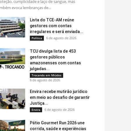
oteção, cumplicidade e laço de sangue, mas
mbém evoca lembranças de...
Lista do TCE-AM reúne
gestores com contas
irregulares e será enviada...
6 de agosto de 2026
Política
TCU divulga lista de 453
gestores públicos
amazonenses com contas
julgadas...
Trocando em Miúdos
6 de agosto de 2026
Envira recebe mutirão jurídico
em meio ao desafio de garantir
Justiça...
6 de agosto de 2026
Envira
Pátio Gourmet Run 2026 une
corrida, saúde e experiências