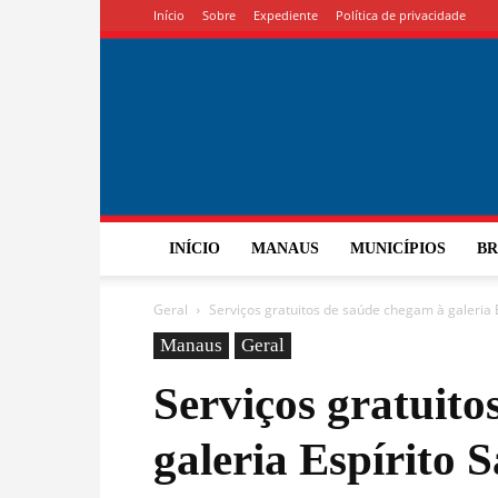
Início
Sobre
Expediente
Política de privacidade
INÍCIO
MANAUS
MUNICÍPIOS
BR
Geral
Serviços gratuitos de saúde chegam à galeria E
Manaus
Geral
Serviços gratuito
galeria Espírito 