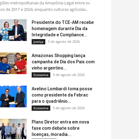
giões metropolitanas da Amazônia Legal entre os
os de 2017 e 2024, enquanto culturas agrícolas...
Presidente do TCE-AM recebe
homenagem durante Dia da
Integridade e Compliance...
5 de agosto de 2026
Justiça
Amazonas Shopping lança
campanha de Dia dos Pais com
vinho argentino...
5 de agosto de 2026
Economia
Avelino Lombardi toma posse
como presidente da Febrac
para o quadriênio...
5 de agosto de 2026
Economia
Plano Diretor entra em nova
fase com debate sobre
licenças, moradia...