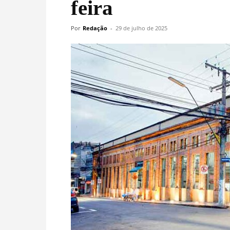
feira
Por
Redação
-
29 de julho de 2025