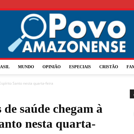
ASIL
MUNDO
OPINIÃO
ESPECIAIS
CRISTÃO
FA
O
spírito Santo nesta quarta-feira
s de saúde chegam à
Povo
Santo nesta quarta-