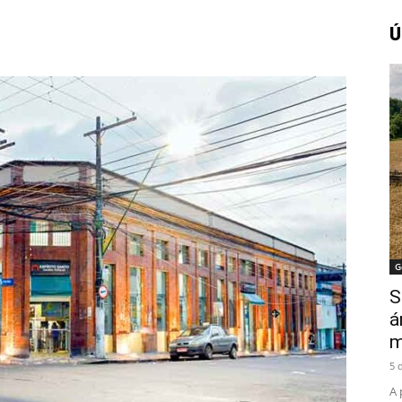
Ú
Amazonense
G
S
á
m
5 
A 