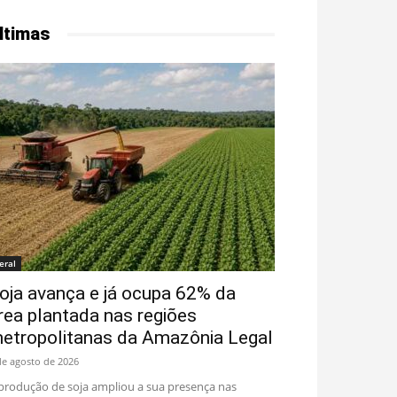
ltimas
eral
oja avança e já ocupa 62% da
rea plantada nas regiões
etropolitanas da Amazônia Legal
de agosto de 2026
produção de soja ampliou a sua presença nas