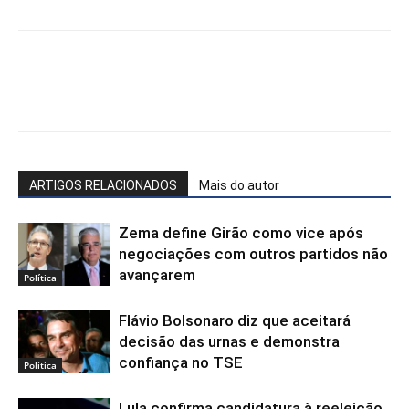
Facebook
WhatsApp
X
Te
ARTIGOS RELACIONADOS
Mais do autor
Zema define Girão como vice após
negociações com outros partidos não
avançarem
Política
Flávio Bolsonaro diz que aceitará
decisão das urnas e demonstra
confiança no TSE
Política
Lula confirma candidatura à reeleição