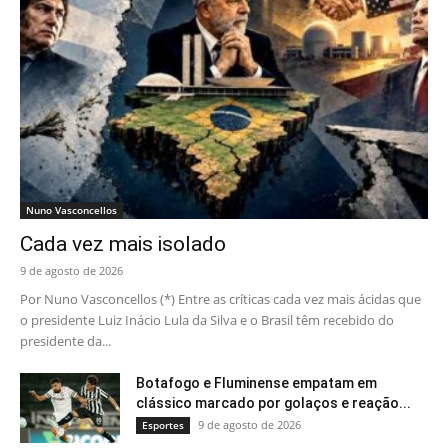
Nuno Vasconcellos
Cada vez mais isolado
9 de agosto de 2026
Por Nuno Vasconcellos (*) Entre as críticas cada vez mais ácidas que
o presidente Luiz Inácio Lula da Silva e o Brasil têm recebido do
presidente da...
Botafogo e Fluminense empatam em
clássico marcado por golaços e reação...
9 de agosto de 2026
Esportes