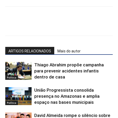
Facebook
WhatsApp
X
Te
ARTIGOS RELACIONADOS
Mais do autor
Thiago Abrahim propõe campanha
para prevenir acidentes infantis
dentro de casa
Política
União Progressista consolida
presença no Amazonas e amplia
espaço nas bases municipais
Política
David Almeida rompe o silêncio sobre