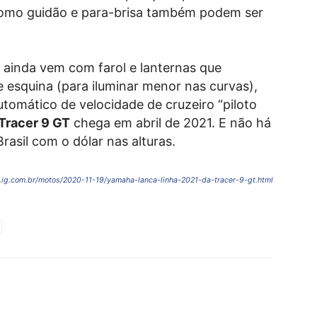
s como guidão e para-brisa também podem ser
ainda vem com farol e lanternas que
 esquina (para iluminar menor nas curvas),
tomático de velocidade de cruzeiro “piloto
Tracer 9 GT
chega em abril de 2021. E não há
asil com o dólar nas alturas.
s.ig.com.br/motos/2020-11-19/yamaha-lanca-linha-2021-da-tracer-9-gt.html
X
Telegram