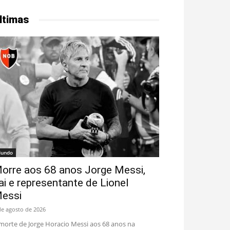
ltimas
undo
orre aos 68 anos Jorge Messi,
ai e representante de Lionel
essi
de agosto de 2026
morte de Jorge Horacio Messi aos 68 anos na