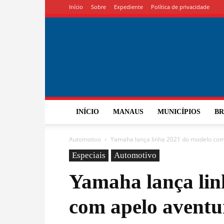
Início
Sobre
Expediente
Política de privacidade
INÍCIO
MANAUS
MUNICÍPIOS
BR
Automotivo
Yamaha lança linha 2021 do modelo com 
Especiais
Automotivo
Yamaha lança lin
com apelo aventu