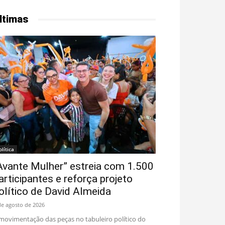
ltimas
olítica
Avante Mulher” estreia com 1.500
articipantes e reforça projeto
olítico de David Almeida
de agosto de 2026
movimentação das peças no tabuleiro político do