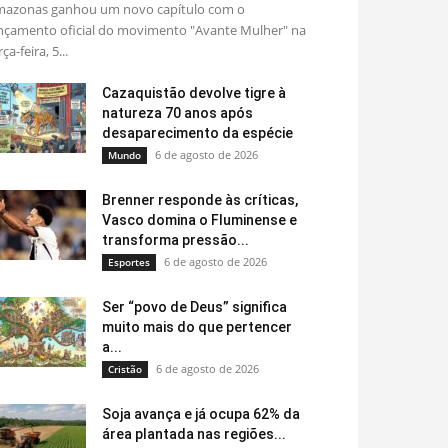
azonas ganhou um novo capítulo com o
nçamento oficial do movimento "Avante Mulher" na
rça-feira, 5...
Cazaquistão devolve tigre à
natureza 70 anos após
desaparecimento da espécie
6 de agosto de 2026
Mundo
Brenner responde às críticas,
Vasco domina o Fluminense e
transforma pressão...
6 de agosto de 2026
Esportes
Ser “povo de Deus” significa
muito mais do que pertencer
a...
6 de agosto de 2026
Cristão
Soja avança e já ocupa 62% da
área plantada nas regiões...