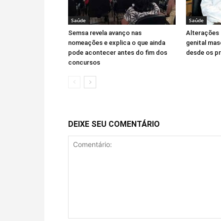
Saúde
Saúde
Semsa revela avanço nas
Alterações
nomeações e explica o que ainda
genital mas
pode acontecer antes do fim dos
desde os pr
concursos
DEIXE SEU COMENTÁRIO