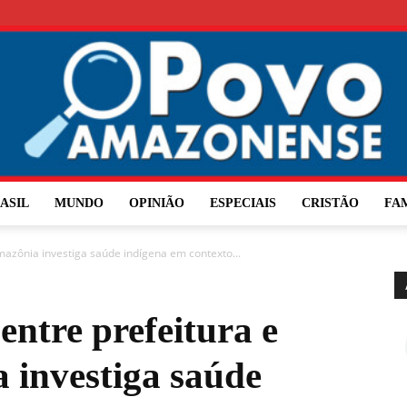
ASIL
MUNDO
OPINIÃO
ESPECIAIS
CRISTÃO
FA
O
Amazônia investiga saúde indígena em contexto...
entre prefeitura e
Povo
 investiga saúde