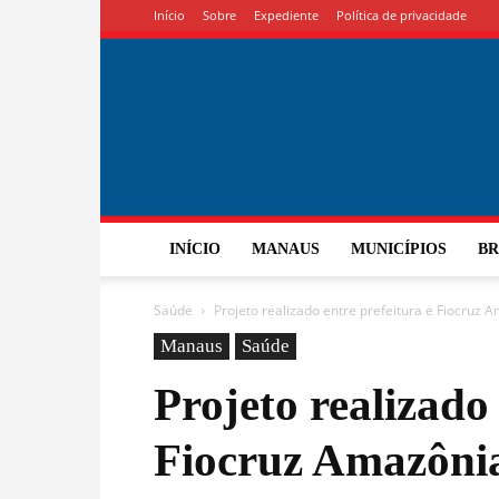
Início
Sobre
Expediente
Política de privacidade
INÍCIO
MANAUS
MUNICÍPIOS
BR
Saúde
Projeto realizado entre prefeitura e Fiocruz 
Manaus
Saúde
Projeto realizado 
Fiocruz Amazônia