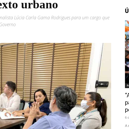
exto urbano
Ú
ornalista Lúcia Carla Gama Rodrigues para um cargo que
Amazonense
 Governo
P
“
p
p
6 
A 