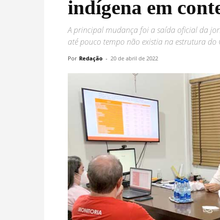
indígena em cont
A principal mudança foi a saída oficial da j
até pouco tempo não existia na estrutura do
Por
Redação
-
20 de abril de 2022