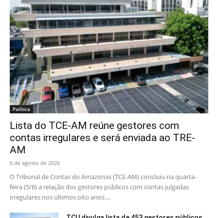
Política
Lista do TCE-AM reúne gestores com
contas irregulares e será enviada ao TRE-
AM
6 de agosto de 2026
O Tribunal de Contas do Amazonas (TCE-AM) concluiu na quarta-
feira (5/8) a relação dos gestores públicos com contas julgadas
irregulares nos últimos oito anos....
TCU divulga lista de 453 gestores públicos