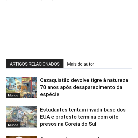
Facebook
WhatsApp
X
Te
ARTIGOS RELACIONADOS
Mais do autor
Cazaquistão devolve tigre à natureza
70 anos após desaparecimento da
espécie
Mundo
Estudantes tentam invadir base dos
EUA e protesto termina com oito
presos na Coreia do Sul
Mundo