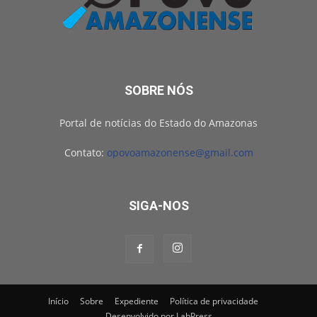
SOBRE NÓS
Portal de notícias do Estado do Amazonas
Contato:
opovoamazonense@gmail.com
SIGA-NOS
Início
Sobre
Expediente
Política de privacidade
Desenvolvido por LabPress