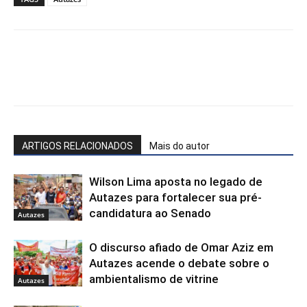
Facebook
WhatsApp
X
Te
ARTIGOS RELACIONADOS
Mais do autor
Wilson Lima aposta no legado de
Autazes para fortalecer sua pré-
candidatura ao Senado
Autazes
O discurso afiado de Omar Aziz em
Autazes acende o debate sobre o
ambientalismo de vitrine
Autazes