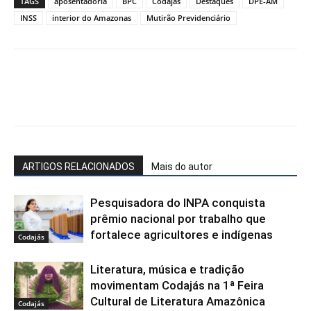
TAGS
aposentadoria
BPC
Codajás
Destaques
DPE-AM
INSS
interior do Amazonas
Mutirão Previdenciário
Facebook
WhatsApp
X
Te
ARTIGOS RELACIONADOS
Mais do autor
Pesquisadora do INPA conquista
prêmio nacional por trabalho que
fortalece agricultores e indígenas
Codajás
Literatura, música e tradição
movimentam Codajás na 1ª Feira
Cultural de Literatura Amazônica
Codajás