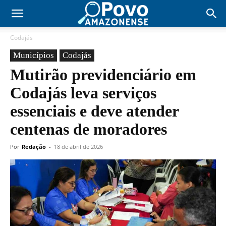
Codajás
Municípios
Codajás
Mutirão previdenciário em
Codajás leva serviços
essenciais e deve atender
centenas de moradores
Por
Redação
-
18 de abril de 2026