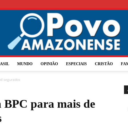
ASIL
MUNDO
OPINIÃO
ESPECIAIS
CRISTÃO
FA
O
il segurados
a BPC para mais de
Povo
s