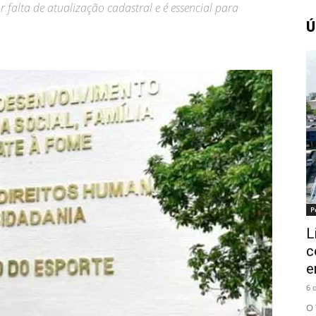
 falta de atualização cadastral e é essencial para
Ú
Amazonense
P
L
c
e
6 
O 