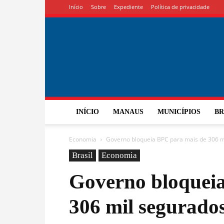
Início
Sobre
Expediente
Política de privacidade
INÍCIO
MANAUS
MUNICÍPIOS
BR
Economia
Governo bloqueia BPC para mais de 306 m
Brasil
Economia
Governo bloquei
306 mil segurado