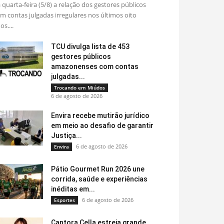
 quarta-feira (5/8) a relação dos gestores públicos
m contas julgadas irregulares nos últimos oito
os....
TCU divulga lista de 453
gestores públicos
amazonenses com contas
julgadas...
Trocando em Miúdos
6 de agosto de 2026
Envira recebe mutirão jurídico
em meio ao desafio de garantir
Justiça...
6 de agosto de 2026
Envira
Pátio Gourmet Run 2026 une
corrida, saúde e experiências
inéditas em...
6 de agosto de 2026
Esportes
Cantora Cella estreia grande