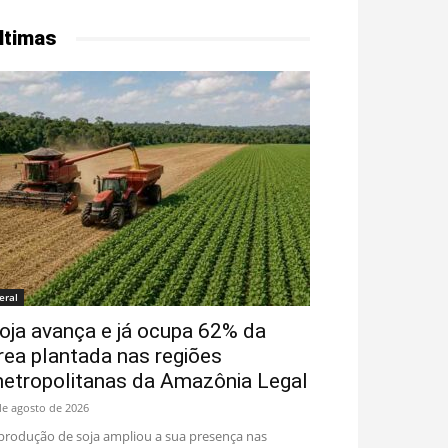
ltimas
eral
oja avança e já ocupa 62% da
rea plantada nas regiões
etropolitanas da Amazônia Legal
de agosto de 2026
produção de soja ampliou a sua presença nas