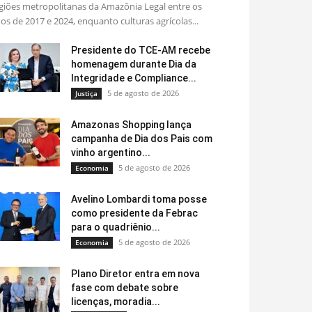
giões metropolitanas da Amazônia Legal entre os
os de 2017 e 2024, enquanto culturas agrícolas...
Presidente do TCE-AM recebe
homenagem durante Dia da
Integridade e Compliance...
5 de agosto de 2026
Justiça
Amazonas Shopping lança
campanha de Dia dos Pais com
vinho argentino...
5 de agosto de 2026
Economia
Avelino Lombardi toma posse
como presidente da Febrac
para o quadriênio...
5 de agosto de 2026
Economia
Plano Diretor entra em nova
fase com debate sobre
licenças, moradia...