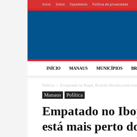
Início
Sobre
Expediente
Política de privacidade
INÍCIO
MANAUS
MUNICÍPIOS
BR
Política
Empatado no Ibope, Ricardo Nicolau está ma
Manaus
Política
Empatado no Ibop
está mais perto d