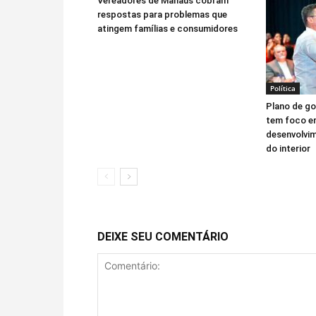
Vereadores de Manaus cobram
respostas para problemas que
atingem famílias e consumidores
Política
Plano de go
tem foco e
desenvolvim
do interior
DEIXE SEU COMENTÁRIO