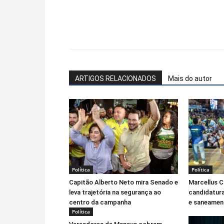
Facebook
WhatsApp
ARTIGOS RELACIONADOS
Mais do autor
Política
Política
Capitão Alberto Neto mira Senado e
Marcellus 
leva trajetória na segurança ao
candidatur
centro da campanha
e saneament
Política