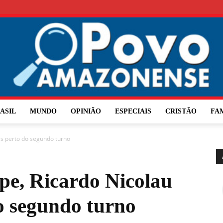
ASIL
MUNDO
OPINIÃO
ESPECIAIS
CRISTÃO
FA
O
is perto do segundo turno
e, Ricardo Nicolau
Povo
o segundo turno