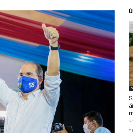
Ú
Amazonense
G
S
á
m
5 
A 