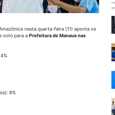
re
an
Amazônica nesta quarta-feira (11) aponta os
e voto para a
Prefeitura de Manaus nas
24%
os): 8%