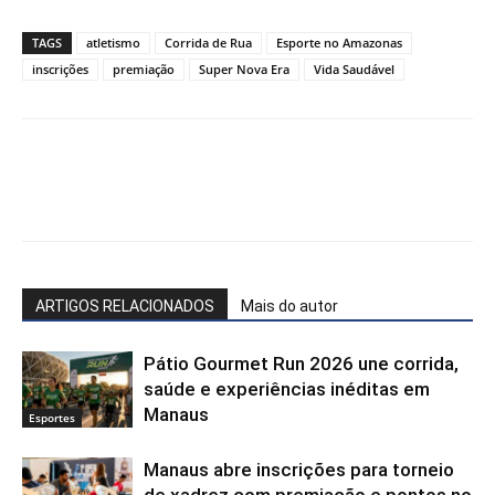
TAGS
atletismo
Corrida de Rua
Esporte no Amazonas
inscrições
premiação
Super Nova Era
Vida Saudável
Facebook
WhatsApp
X
Te
ARTIGOS RELACIONADOS
Mais do autor
Pátio Gourmet Run 2026 une corrida,
saúde e experiências inéditas em
Manaus
Esportes
Manaus abre inscrições para torneio