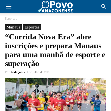
Esportes
Manaus
Esportes
“Corrida Nova Era” abre
inscrições e prepara Manaus
para uma manhã de esporte e
superação
Por
Redação
-
7 de julho de 2026