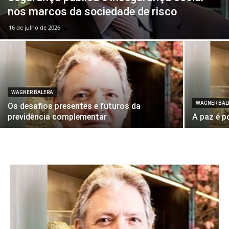
nos marcos da sociedade de risco
16 de julho de 2026
WAGNER BALERA
WAGNER BAL
Os desafios presentes e futuros da
previdência complementar
A paz é p