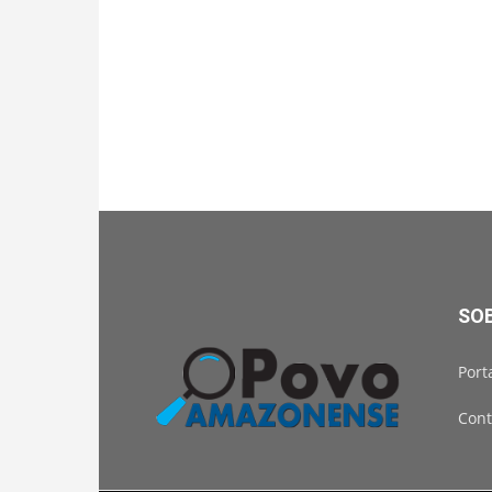
SO
Port
Cont