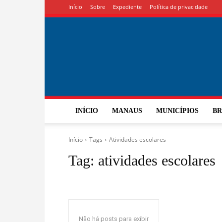
Início
Sobre
Expediente
Política de privacidade
INÍCIO
MANAUS
MUNICÍPIOS
BR
Início
Tags
Atividades escolares
Tag:
atividades escolares
Não há posts para exibir