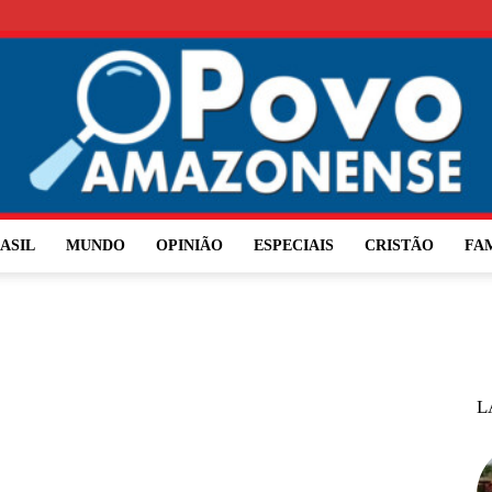
ASIL
MUNDO
OPINIÃO
ESPECIAIS
CRISTÃO
FA
O
L
Povo