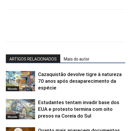
Facebook
WhatsApp
X
Te
ARTIGOS RELACIONADOS
Mais do autor
Cazaquistão devolve tigre à natureza
70 anos após desaparecimento da
espécie
Mundo
Estudantes tentam invadir base dos
EUA e protesto termina com oito
presos na Coreia do Sul
Mundo
Quanto mais aparecem documentos