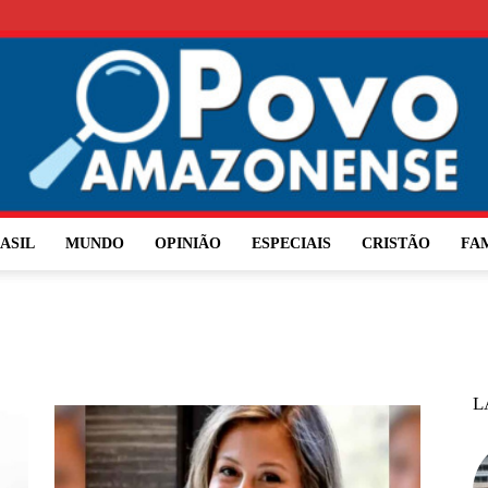
ASIL
MUNDO
OPINIÃO
ESPECIAIS
CRISTÃO
FA
O
L
Povo