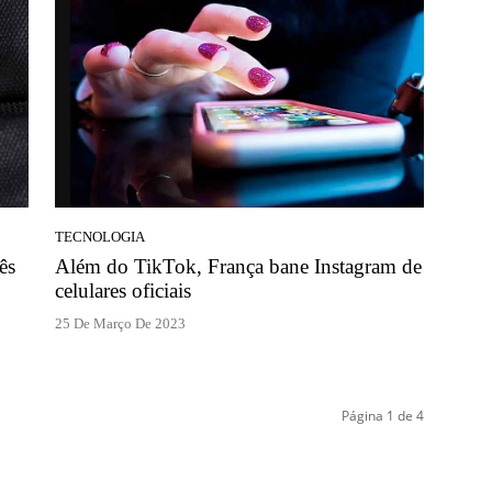
TECNOLOGIA
ês
Além do TikTok, França bane Instagram de
celulares oficiais
25 De Março De 2023
Página 1 de 4