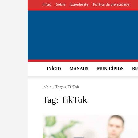
Início
Sobre
Expediente
Política de privacidade
INÍCIO
MANAUS
MUNICÍPIOS
BR
Início
Tags
TikTok
Tag:
TikTok