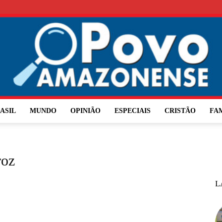
ASIL
MUNDO
OPINIÃO
ESPECIAIS
CRISTÃO
FA
O
roz
L
Povo