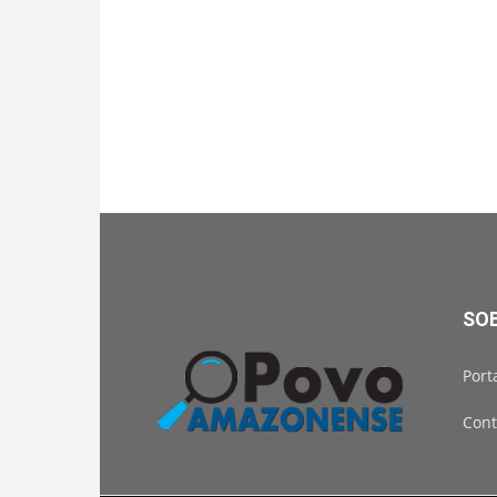
SO
Port
Cont