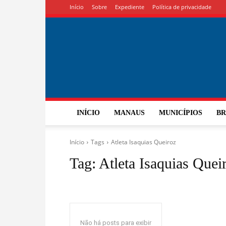
Início
Sobre
Expediente
Política de privacidade
INÍCIO
MANAUS
MUNICÍPIOS
BR
Início
Tags
Atleta Isaquias Queiroz
Tag:
Atleta Isaquias Quei
Não há posts para exibir