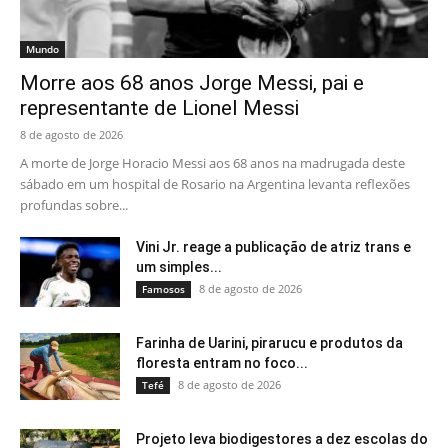
Mundo
Morre aos 68 anos Jorge Messi, pai e
representante de Lionel Messi
8 de agosto de 2026
A morte de Jorge Horacio Messi aos 68 anos na madrugada deste
sábado em um hospital de Rosario na Argentina levanta reflexões
profundas sobre...
Vini Jr. reage a publicação de atriz trans e
um simples...
8 de agosto de 2026
Famosos
Farinha de Uarini, pirarucu e produtos da
floresta entram no foco...
8 de agosto de 2026
Tefé
Projeto leva biodigestores a dez escolas do